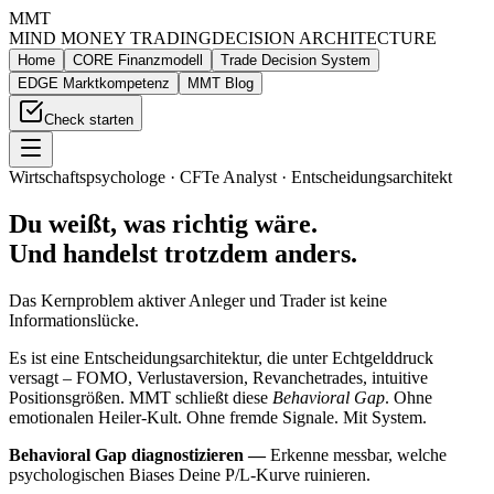
MMT
MIND MONEY TRADING
DECISION ARCHITECTURE
Home
CORE Finanzmodell
Trade Decision System
EDGE Marktkompetenz
MMT Blog
Check starten
Wirtschaftspsychologe · CFTe Analyst · Entscheidungsarchitekt
Du weißt, was richtig wäre.
Und handelst trotzdem anders.
Das Kernproblem aktiver Anleger und Trader ist keine
Informationslücke.
Es ist eine
Entscheidungsarchitektur, die unter Echtgelddruck
versagt
– FOMO, Verlustaversion, Revanchetrades, intuitive
Positionsgrößen. MMT schließt diese
Behavioral Gap
. Ohne
emotionalen Heiler-Kult. Ohne fremde Signale. Mit System.
Behavioral Gap diagnostizieren —
Erkenne messbar, welche
psychologischen Biases Deine P/L-Kurve ruinieren.