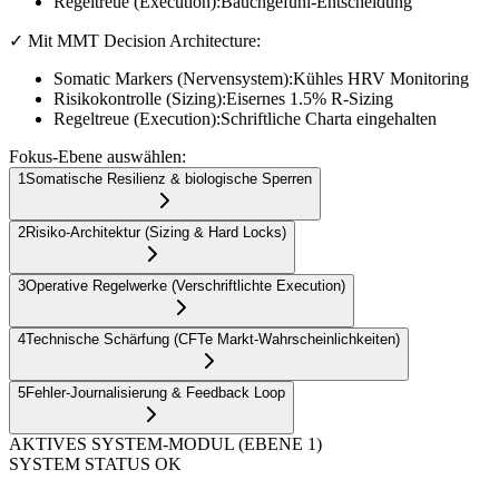
Regeltreue (Execution):
Bauchgefühl-Entscheidung
✓ Mit MMT Decision Architecture:
Somatic Markers (Nervensystem):
Kühles HRV Monitoring
Risikokontrolle (Sizing):
Eisernes 1.5% R-Sizing
Regeltreue (Execution):
Schriftliche Charta eingehalten
Fokus-Ebene auswählen:
1
Somatische Resilienz & biologische Sperren
2
Risiko-Architektur (Sizing & Hard Locks)
3
Operative Regelwerke (Verschriftlichte Execution)
4
Technische Schärfung (CFTe Markt-Wahrscheinlichkeiten)
5
Fehler-Journalisierung & Feedback Loop
AKTIVES SYSTEM-MODUL (EBENE
1
)
SYSTEM STATUS OK